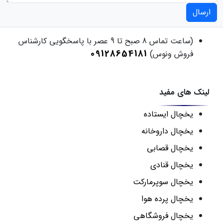
ارسال
(ساعت تماس 8 صبح تا 9 عصر با پاسخگویی کارشناس
09128654181
فروش ونوس)
لینک های مفید
یخچال ایستاده
یخچال داروخانه
یخچال قصابی
یخچال قنادی
یخچال سوپرمارکت
یخچال پرده هوا
یخچال فروشگاهی