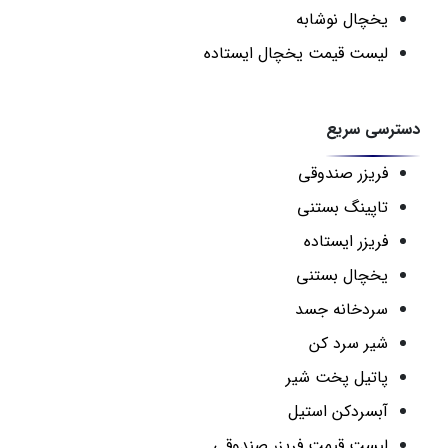
یخچال نوشابه
لیست قیمت یخچال ایستاده
دسترسی سریع
فریزر صندوقی
تاپینگ بستنی
فریزر ایستاده
یخچال بستنی
سردخانه جسد
شیر سرد کن
پاتیل پخت شیر
آبسردکن استیل
لیست قیمت فریزر صندوقی