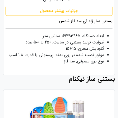
جزئیات بیشتر محصول
بستنی ساز ژله ای سه فاز شمس
ابعاد دستگاه: 65*93*162 سانتی متر
ظرفیت تولید بستنی در ساعت: 450 تا 500 عدد
گنجایش مخزن: 15+15
موتور نصب شده بر روی بدنه: پیستونی با قدرت 1.8 اسب
نوع برق مصرفی: سه فاز
بستنی ساز نیکنام