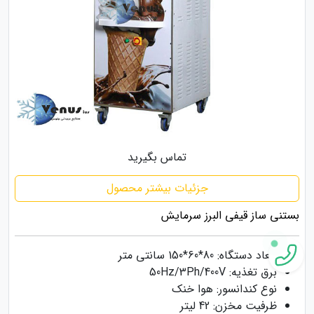
تماس بگیرید
جزئیات بیشتر محصول
بستنی ساز قیفی البرز سرمایش
ابعاد دستگاه: 80*60*150 سانتی متر
برق تغذیه: 50Hz/3Ph/400V
نوع کندانسور: هوا خنک
ظرفیت مخزن: 42 لیتر