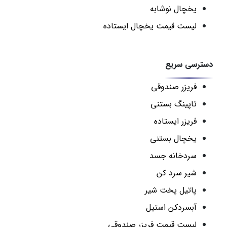
یخچال نوشابه
لیست قیمت یخچال ایستاده
دسترسی سریع
فریزر صندوقی
تاپینگ بستنی
فریزر ایستاده
یخچال بستنی
سردخانه جسد
شیر سرد کن
پاتیل پخت شیر
آبسردکن استیل
لیست قیمت فریزر صندوقی