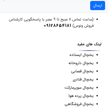
ارسال
(ساعت تماس 8 صبح تا 9 عصر با پاسخگویی کارشناس
09128654181
فروش ونوس)
لینک های مفید
یخچال ایستاده
یخچال داروخانه
یخچال قصابی
یخچال قنادی
یخچال سوپرمارکت
یخچال پرده هوا
یخچال فروشگاهی