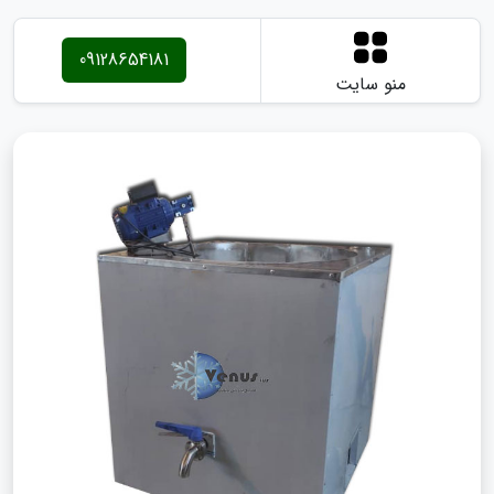
09128654181
منو سایت