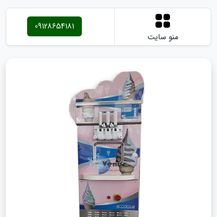
09128654181
منو سایت