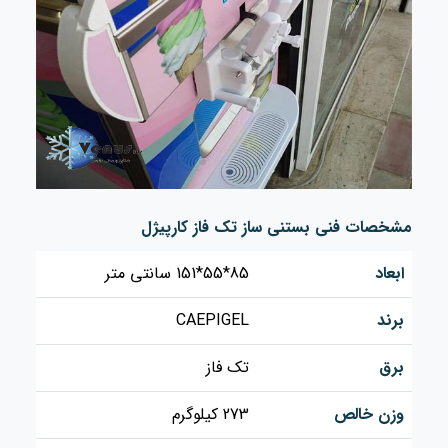
مشخصات فنی بستنی ساز تک فاز کارپیژل
ابعاد
85*55*151 سانتی متر
برند
CAEPIGEL
برق
تک فاز
وزن خالص
273 کیلوگرم