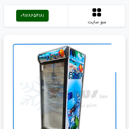
09128654181
منو سایت