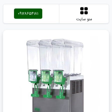
09128654181
منو سایت