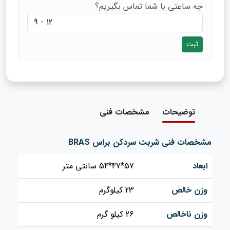
چه ساعتی با شما تماس بگیریم؟
ثبت
توضیحات
مشخصات فنی
مشخصات فنی شربت سردکن براس ‌BRAS
ابعاد
57*47*54 سانتی متر
وزن خالص
23 کیلوگرم
وزن ناخالص
26 کیلو گرم