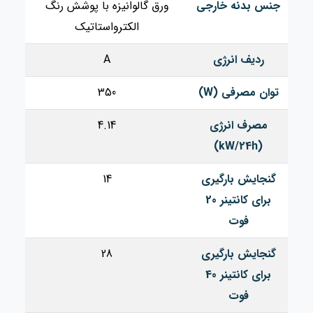
جنس بدنه خارجی
ورق گالوانیزه با پوشش رنگ
الکترواستاتیک
ردیف انرژی
A
توان مصرفی (W)
350
مصرف انرژی
4.14
(kW/24h)
گنجایش بارگیری
14
برای کانتینر 20
فوت
گنجایش بارگیری
28
برای کانتینر 40
فوت