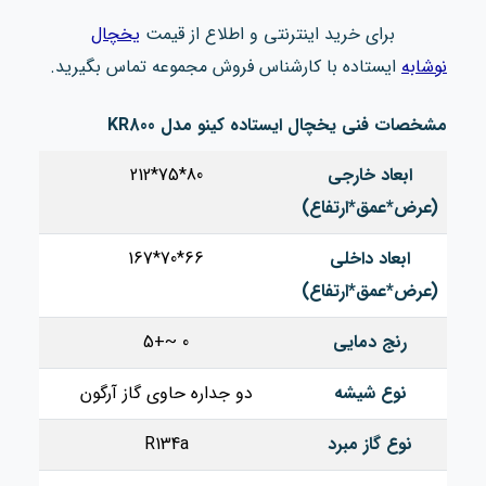
برای خرید اینترنتی و اطلاع از قیمت
یخچال
نوشابه
ایستاده
با کارشناس فروش مجموعه تماس بگیرید.
مشخصات فنی یخچال ایستاده کینو مدل KR800
ابعاد خارجی
80*75*212
(عرض*عمق*ارتفاع)
ابعاد داخلی
66*70*167
(عرض*عمق*ارتفاع)
رنج دمایی
0 ~+5
نوع شیشه
دو جداره حاوی گاز آرگون
نوع گاز مبرد
R134a