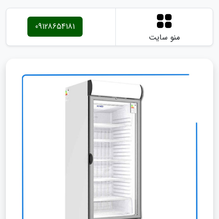
09128654181
منو سایت