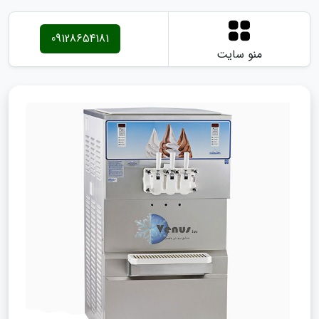
09128654181
منو سایت