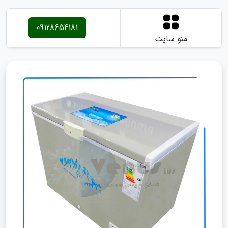
09128654181
منو سایت