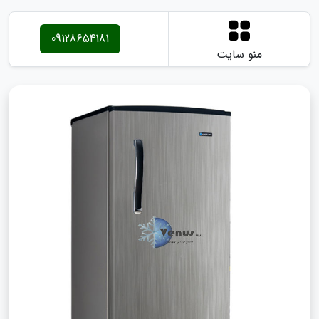
09128654181
منو سایت