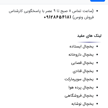
(ساعت تماس 8 صبح تا 9 عصر با پاسخگویی کارشناس
09128654181
فروش ونوس)
لینک های مفید
یخچال ایستاده
یخچال داروخانه
یخچال قصابی
یخچال قنادی
یخچال سوپرمارکت
یخچال پرده هوا
یخچال فروشگاهی
یخچال نوشابه