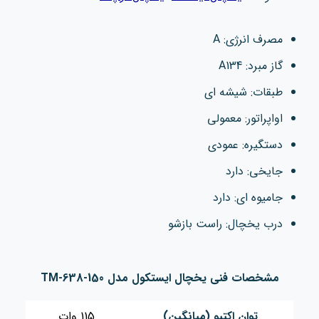
مصرف انرژی: A
گاز مبرد: A134
طبقات: شیشه ای
اواپراتور: معمولی
دستگیره: عمودی
جایخی: دارد
جامیوه ای: دارد
درب یخچال: راست‌ بازشو
مشخصات فنی یخچال ایستکول مدل TM-638-150
توان اکتیو (میانگین)
115 وات