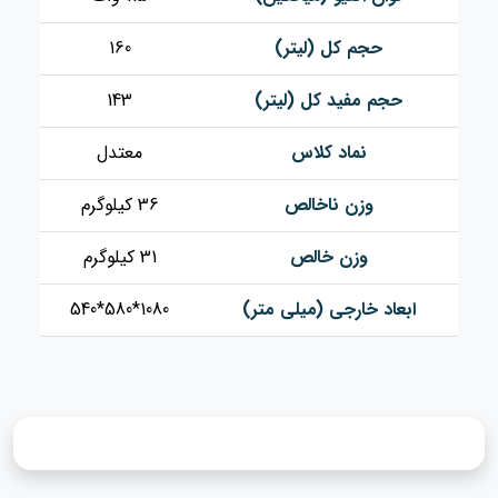
حجم کل (لیتر)
160
حجم مفید کل (لیتر)
143
نماد کلاس
معتدل
وزن ناخالص
36 کیلوگرم
وزن خالص
31 کیلوگرم
ابعاد خارجی (میلی متر)
1080*580*540