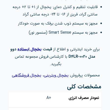
قابلیت تنظیم و کنترل دمای: یخچال از 1+ تا 2+ درجه
سانتی گراد، فریزر از 16- تا 24- درجه سانتی گراد
مجهز به سیستم ذوب شدن برفک به صورت خودکار
مجهز به سیستم Smart Sense (سنسور نور)
برای خرید اینترنتی و اطلاع از
قیمت
یخچال‌ ایستاده
دوو
مدل D4LR-0020​
با کارشناس فروش مجموعه تماس
بگیرید.
محصولات پرفروش:
یخچال ویترینی
،
یخچال فروشگاهی
مشخصات کلی
نمودار مصرف انرژی
+A