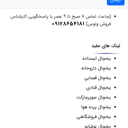
(ساعت تماس 8 صبح تا 9 عصر با پاسخگویی کارشناس
09128654181
فروش ونوس)
لینک های مفید
یخچال ایستاده
یخچال داروخانه
یخچال قصابی
یخچال قنادی
یخچال سوپرمارکت
یخچال پرده هوا
یخچال فروشگاهی
یخچال نوشابه