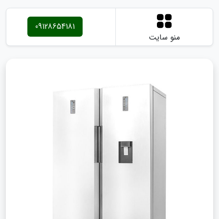
09128654181
منو سایت