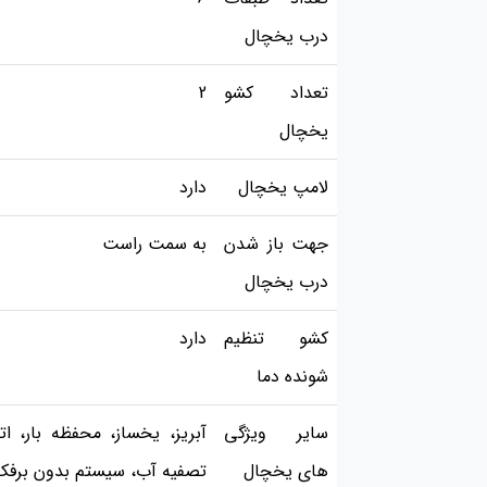
درب یخچال
تعداد کشو
2
یخچال
لامپ یخچال
دارد
جهت باز شدن
به سمت راست
درب یخچال
کشو تنظیم
دارد
شونده دما
سایر ویژگی
آبریز، یخساز، محفظه بار، 
های یخچال
تصفیه آب، سیستم بدون برفک، ن