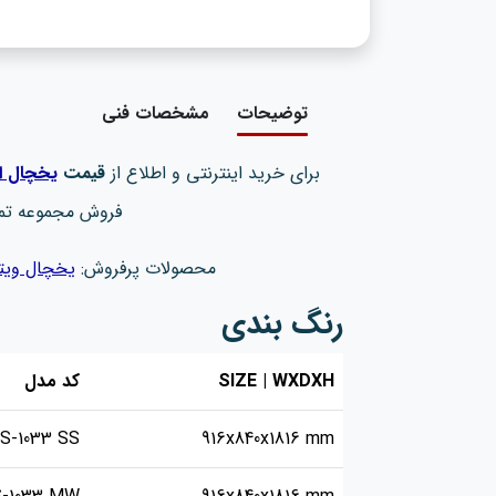
توضیحات
مشخصات فنی
برای خرید اینترنتی و اطلاع از
قیمت
یخچال‌ ا
فروش مجموعه تم
محصولات پرفروش:
یخچال ویت
رنگ بندی
SIZE | WXDXH
کد مدل
S-1033​ SS
916x840x1816 mm