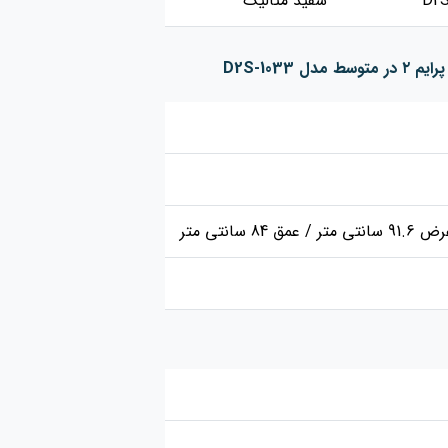
D2
سفید متالیک
D2S-1033