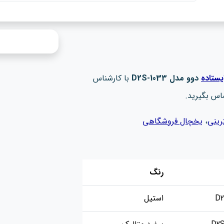
یستاده
دوو مدل D2S-1033​
با کارشناس
اس بگیرید.
رینی
،
یخچال فروشگاهی
رنگ
D2
استیل