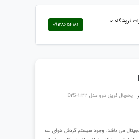
ات فروشگاه
09128654181
یخچال فریزر دوو مدل D2S-1033
دیجیتال می باشد. وجود سیستم گردش هوای سه