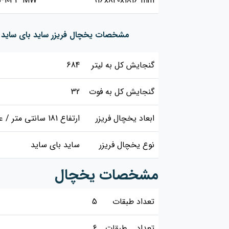
S-1033 MW
916x840x1816 mm
مشخصات یخچال‌ فریزر ساید بای‌ ساید پرایم ۲ در متوسط مدل 
گنجایش کل به لیتر
684
گنجایش کل به فوت
32
ابعاد یخچال فریزر
ارتفاع 181 سانتی متر / عرض 91.6 سانتی متر / عمق 84 سانتی متر
نوع یخچال فریزر
ساید بای ساید
مشخصات یخچال
تعداد طبقات
5
تعداد طبقات
6