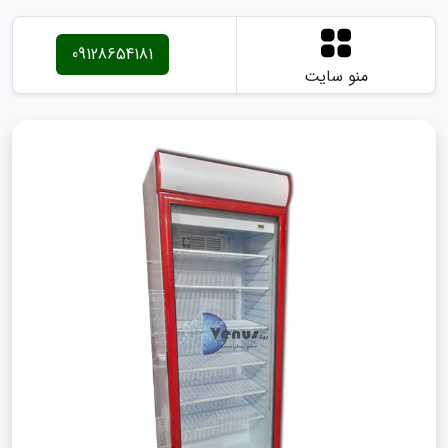
09128654181
منو سایت