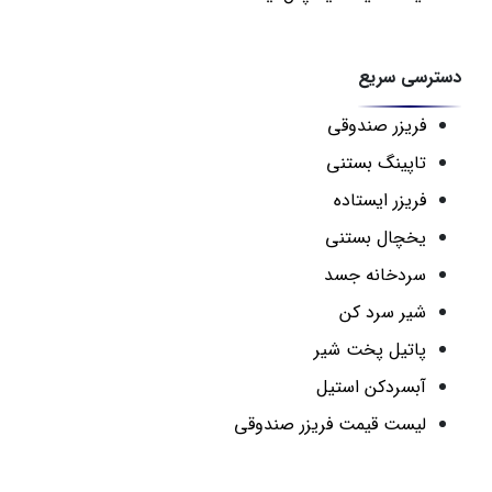
دسترسی سریع
فریزر صندوقی
تاپینگ بستنی
فریزر ایستاده
یخچال بستنی
سردخانه جسد
شیر سرد کن
پاتیل پخت شیر
آبسردکن استیل
لیست قیمت فریزر صندوقی