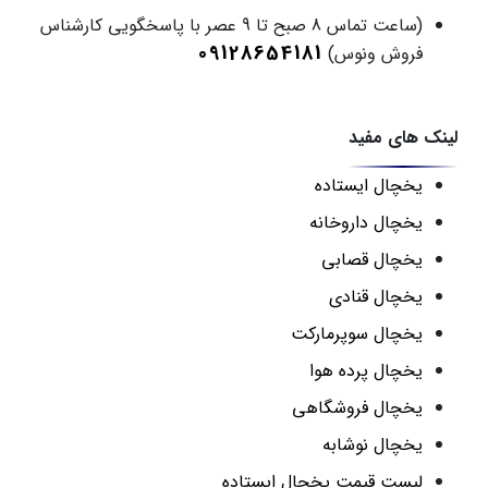
(ساعت تماس 8 صبح تا 9 عصر با پاسخگویی کارشناس
09128654181
فروش ونوس)
لینک های مفید
یخچال ایستاده
یخچال داروخانه
یخچال قصابی
یخچال قنادی
یخچال سوپرمارکت
یخچال پرده هوا
یخچال فروشگاهی
یخچال نوشابه
لیست قیمت یخچال ایستاده