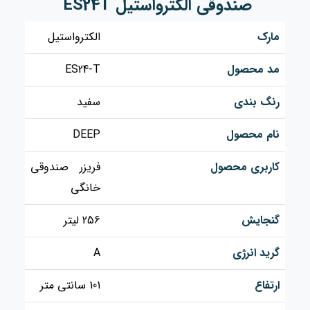
صندوقی الکترواستیل ES24T
مارک
الکترواستیل
مد محصول
ES24-T
رنگ بندی
سفید
نام محصول
DEEP
کاربری محصول
فریزر صندوقی
خانگی
گنجایش
256 لیتر
گرید انرژی
A
ارتفاع
101 سانتی متر