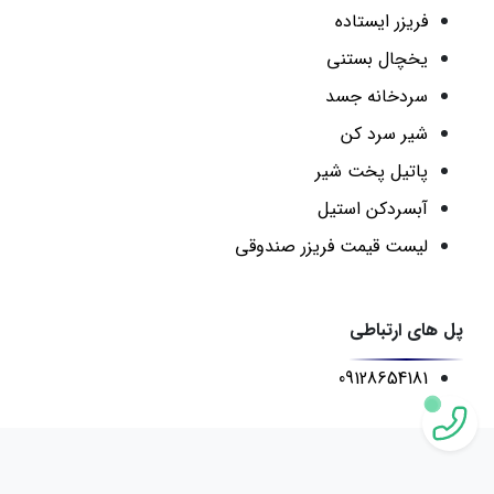
فریزر ایستاده
یخچال بستنی
سردخانه جسد
شیر سرد کن
پاتیل پخت شیر
آبسردکن استیل
لیست قیمت فریزر صندوقی
پل های ارتباطی
09128654181