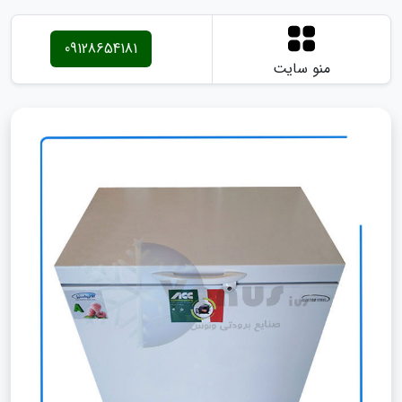
09128654181
منو سایت