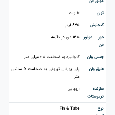
موتور فن
توان
10 وات
گنجایش
635 لیتر
دور موتور
1300 دور در دقیقه
فن
جنس وان
گالوانیزه به ضخامت 0.8 میلی متر
عایق وان
پلی یورتان تزریقی به ضخامت 5 سانتی
متر
سازنده
اروپایی
ترموستات
نوع
Fin & Tube