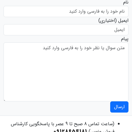
نام
ایمیل
(اختیاری)
پیام
ارسال
(ساعت تماس 8 صبح تا 9 عصر با پاسخگویی کارشناس
09128654181
فروش ونوس)