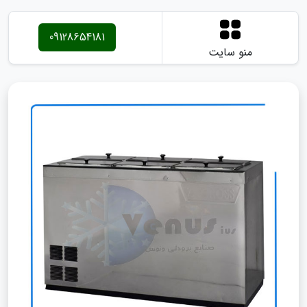
09128654181
منو سایت