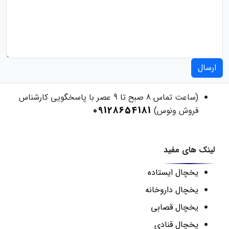
ارسال
(ساعت تماس 8 صبح تا 9 عصر با پاسخگویی کارشناس
09128654181
فروش ونوس)
لینک های مفید
یخچال ایستاده
یخچال داروخانه
یخچال قصابی
یخچال قنادی