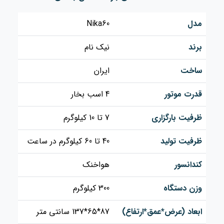
مدل
Nika60
برند
نیک نام
ساخت
ایران
قدرت موتور
4 اسب بخار
ظرفیت بارگزاری
7 تا 10 کیلوگرم
ظرفیت تولید
40 تا 60 کیلوگرم در ساعت
کندانسور
هواخنک
وزن دستگاه
300 کیلوگرم
ابعاد (عرض*عمق*ارتفاع)
87*65*137 سانتی متر