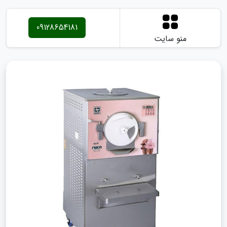
09128654181
منو سایت