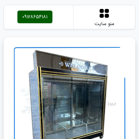
09128654181
منو سایت