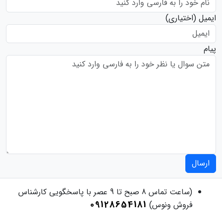
ایمیل
(اختیاری)
پیام
ارسال
(ساعت تماس 8 صبح تا 9 عصر با پاسخگویی کارشناس
09128654181
فروش ونوس)