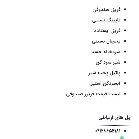
فریزر صندوقی
تاپینگ بستنی
فریزر ایستاده
یخچال بستنی
سردخانه جسد
شیر سرد کن
پاتیل پخت شیر
آبسردکن استیل
لیست قیمت فریزر صندوقی
پل های ارتباطی
09128654181