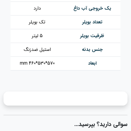
یک خروجی آب داغ
دارد
تعداد بویلر
تک بویلر
ظرفیت بویلر
5 لیتر
جنس بدنه
استیل ضدزنگ
ابعاد
mm 460*530*570
سوالی دارید؟ بپرسید...