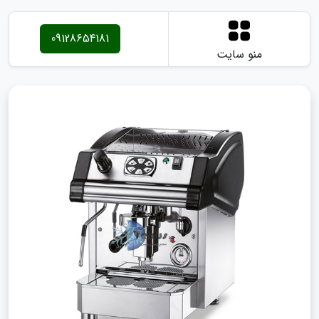
09128654181
منو سایت