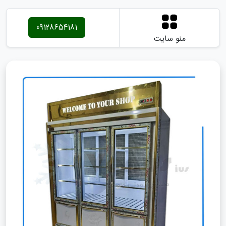
09128654181
منو سایت