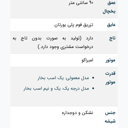
عمق
90 سانتی متر
یخچال
عایق
تزریق فوم پلی یورتان
تاج
دارد (تولید به صورت بدون تاج به
درخواست مشتری وجود دارد.)
موتور
امبراکو
قدرت
مدل معمولی: یک اسب بخار
موتور
مدل درجه یک: یک و نیم اسب بخار
جنس
نشکن و دوجداره
شیشه