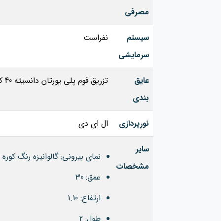
مصرفی
سیستم
نفراست
سرمایشی
عایق
تزریق فوم پلی یورتان دانسیته 40 کیلوگرم
بندی
نورپردازی
ال ای دی
سایر
نمای بیرونی: گالوانیزه رنگ کوره 
مشخصات
عمق: 30
ارتفاع: 1.10
طول: 2