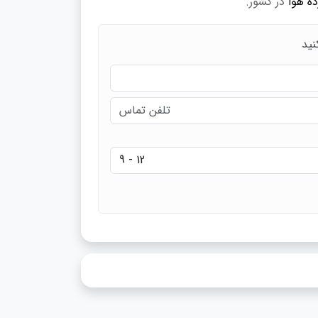
ه هوا
در کشور.
نید