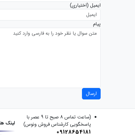
ایمیل
(اختیاری)
پیام
ارسال
(ساعت تماس 8 صبح تا 9 عصر با
لینک ها
پاسخگویی کارشناس فروش ونوس)
09128654181