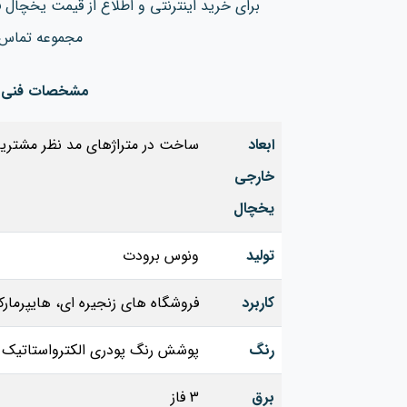
برای خرید اینترنتی و اطلاع از قیمت یخچال
مجموعه تماس 
مشخصات فنی فر
ابعاد
ساخت در متراژهای مد نظر مشتریا
خارجی
یخچال
تولید
ونوس برودت
کاربرد
فروشگاه های زنجیره ای، هایپرمار
رنگ
پوشش رنگ پودری الکترواستاتیک
برق
3 فاز