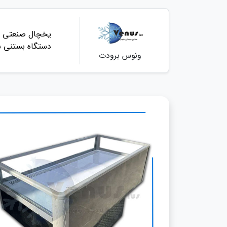
یخچال صنعتی
دستگاه بستنی س
ونوس برودت