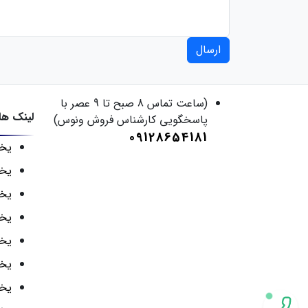
ارسال
(ساعت تماس 8 صبح تا 9 عصر با
لینک ها
پاسخگویی کارشناس فروش ونوس)
09128654181
یخچ
یخچ
یخچ
یخچ
یخچ
یخچ
یخ