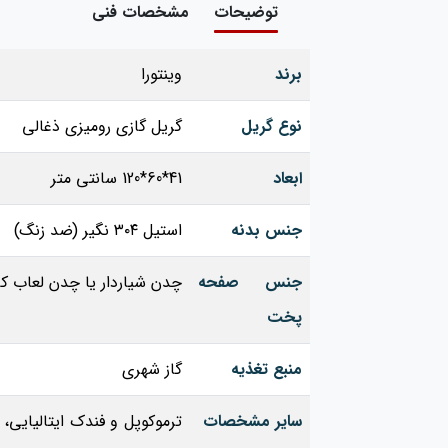
توضیحات
مشخصات فنی
برند
وینتورا
نوع گریل
گریل گازی رومیزی ذغالی
ابعاد
41*60*120 سانتی متر
جنس بدنه
استیل ۳۰۴ نگیر (ضد زنگ)
جنس صفحه
چدن شیاردار یا چدن لعاب‌ ک
پخت
منبع تغذیه
گاز شهری
سایر مشخصات
ترموکوپل و فندک ایتالیایی،