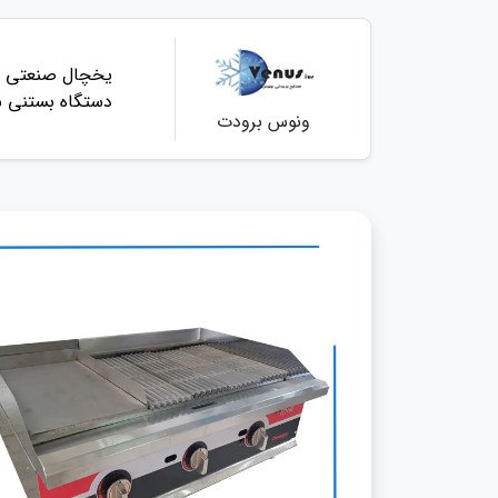
یخچال صنعتی
دستگاه بستنی س
ونوس برودت