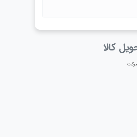
یل کالا
شرکت