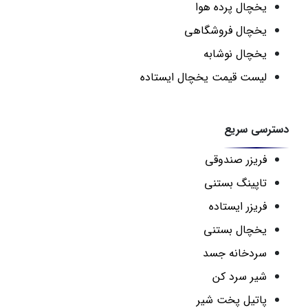
یخچال پرده هوا
یخچال فروشگاهی
یخچال نوشابه
لیست قیمت یخچال ایستاده
دسترسی سریع
فریزر صندوقی
تاپینگ بستنی
فریزر ایستاده
یخچال بستنی
سردخانه جسد
شیر سرد کن
پاتیل پخت شیر