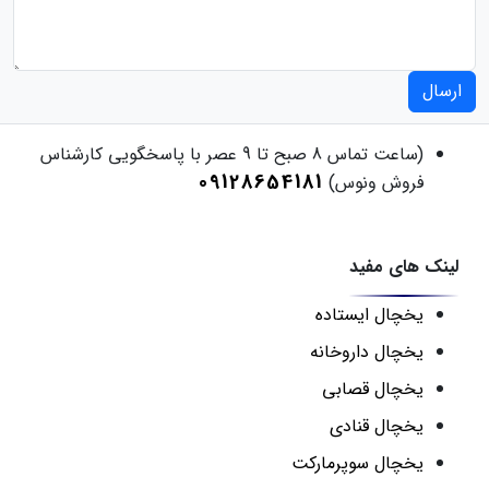
ارسال
(ساعت تماس 8 صبح تا 9 عصر با پاسخگویی کارشناس
09128654181
فروش ونوس)
لینک های مفید
یخچال ایستاده
یخچال داروخانه
یخچال قصابی
یخچال قنادی
یخچال سوپرمارکت