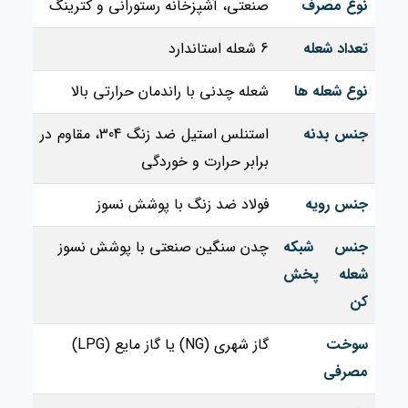
نوع مصرف
صنعتی، آشپزخانه رستورانی و کترینگ
تعداد شعله
6 شعله استاندارد
نوع شعله‌ ها
شعله چدنی با راندمان حرارتی بالا
جنس بدنه
استنلس استیل ضد زنگ 304، مقاوم در
برابر حرارت و خوردگی
جنس رویه
فولاد ضد زنگ با پوشش نسوز
جنس شبکه
چدن سنگین صنعتی با پوشش نسوز
شعله‌ پخش‌
کن
سوخت
گاز شهری (NG) یا گاز مایع (LPG)
مصرفی