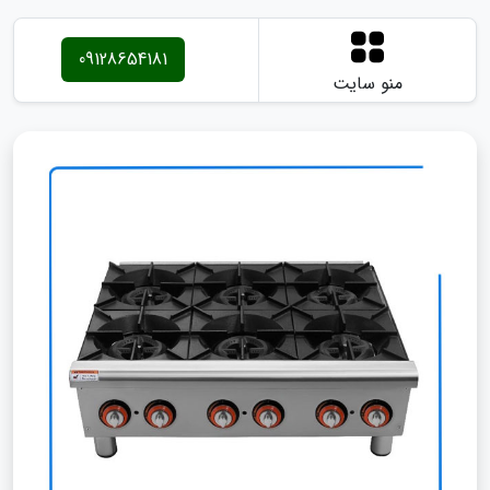
09128654181
منو سایت