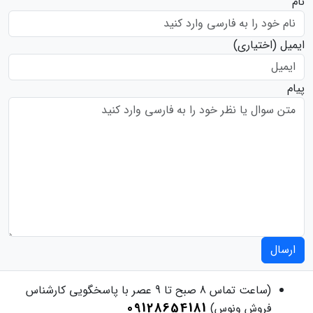
نام
ایمیل
(اختیاری)
پیام
ارسال
(ساعت تماس 8 صبح تا 9 عصر با پاسخگویی کارشناس
09128654181
فروش ونوس)