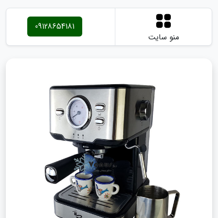
09128654181
منو سایت