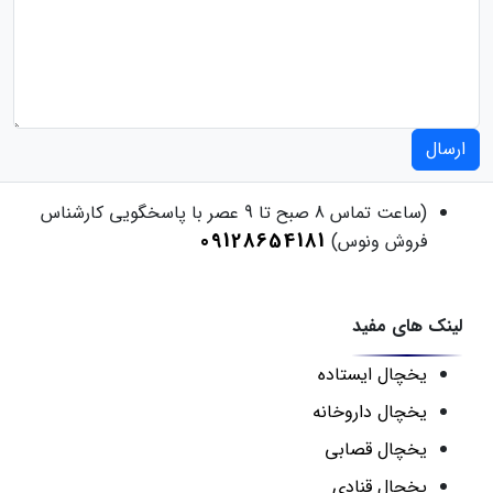
ارسال
(ساعت تماس 8 صبح تا 9 عصر با پاسخگویی کارشناس
09128654181
فروش ونوس)
لینک های مفید
یخچال ایستاده
یخچال داروخانه
یخچال قصابی
یخچال قنادی