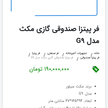
فر پیتزا صندوقی گازی مکث
مدل G9
خانه
تجهیزات آشپزخانه
فر صنعتی
فر پیتزا
فر پیتزا صندوقی
فر پیتزا صندوقی گازی مکث مدل G9
190,000,000 تومان
برند: مکث سیلور
مدل: G9
ابعاد: 94*145*47 سانتی متر