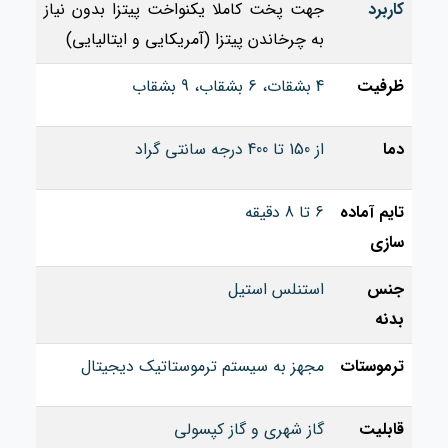
کاربرد
جهت پخت کاملا یکنواخت پیتزا بدون نیاز
به چرخاندن پیتزا (آمریکایی و ایتالیایی)
ظرفیت
4 بشقات، 6 بشقاب، 9 بشقاب
دما
از 150 تا 400 درجه سانتی گراد
تایم آماده
6 تا 8 دقیقه
سازی
جنس
استنلس استیل
بدنه
ترموستات
مجهز به سیستم ترموستاتیک دیجیتال
قابلیت
گاز شهری و گاز کپسولی