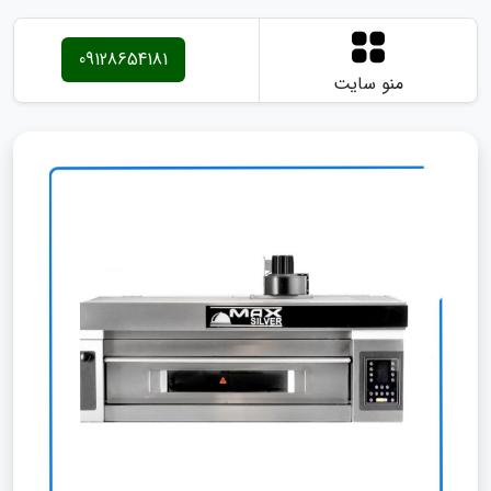
09128654181
منو سایت