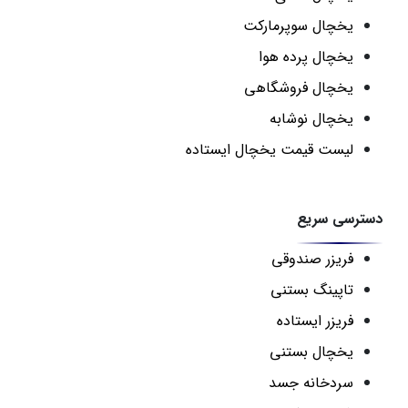
یخچال سوپرمارکت
یخچال پرده هوا
یخچال فروشگاهی
یخچال نوشابه
لیست قیمت یخچال ایستاده
دسترسی سریع
فریزر صندوقی
تاپینگ بستنی
فریزر ایستاده
یخچال بستنی
سردخانه جسد