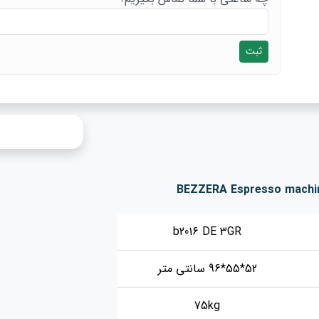
ثبت
b2016 DE 3GR
52*55*96 سانتی متر
75kg