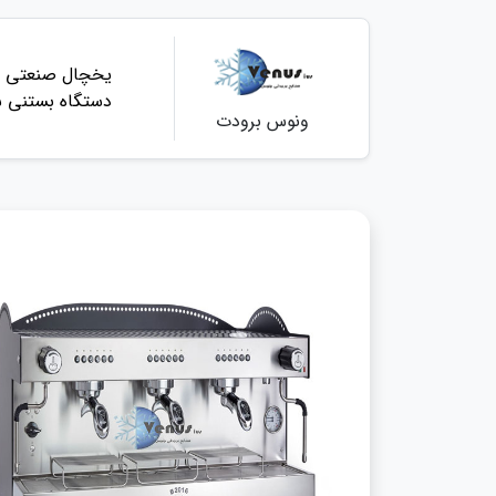
یخچال صنعتی
دستگاه بستنی س
ونوس برودت