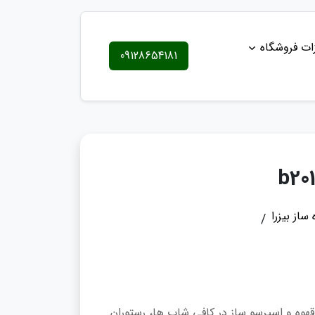
ات فروشگاه
09128654181
 ساز بیزرا
هوه و اسپرسو ساز در کافی شاپ ها، رستوران