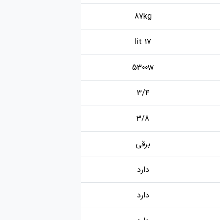
87kg
17 lit
5300w
3/4
3/8
برقی
دارد
دارد