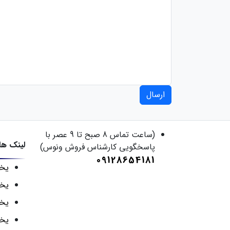
ارسال
(ساعت تماس 8 صبح تا 9 عصر با
لینک ها
پاسخگویی کارشناس فروش ونوس)
09128654181
یخچ
یخچ
یخچ
یخچ