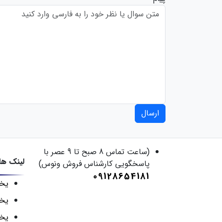
ارسال
(ساعت تماس 8 صبح تا 9 عصر با
لینک ها
پاسخگویی کارشناس فروش ونوس)
09128654181
یخچ
یخچ
یخچ