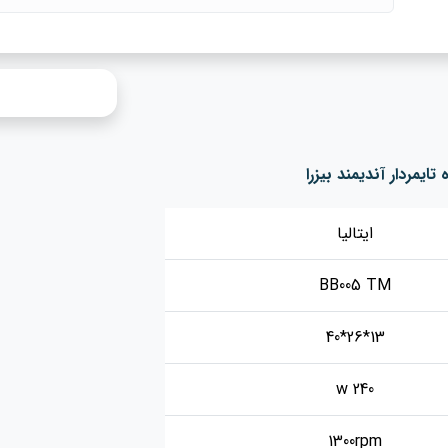
یمردار آندیمند بیزرا
ایتالیا
BB005 TM
13*26*40
240 w
1300rpm