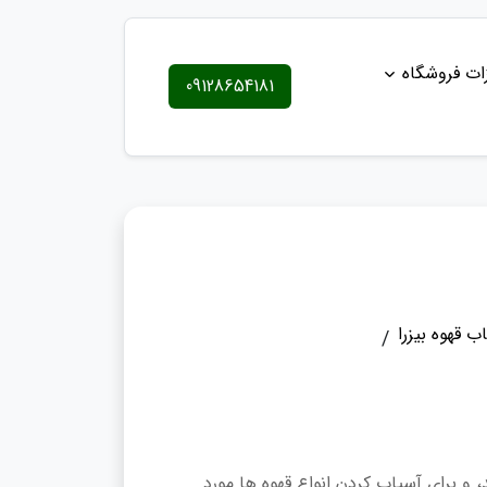
ات فروشگاه
09128654181
ب قهوه بیزرا
و برای آسیاب کردن انواع قهوه ها مورد