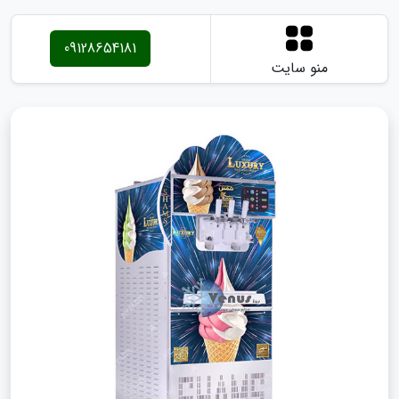
09128654181
منو سایت