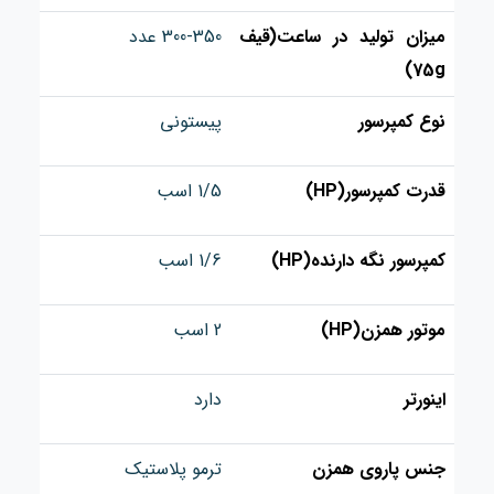
میزان تولید در ساعت(قیف
300-350 عدد
75g)
نوع کمپرسور
پیستونی
قدرت کمپرسور(HP)
1/5 اسب
کمپرسور نگه دارنده(HP)
1/6 اسب
موتور همزن(HP)
2 اسب
اینورتر
دارد
جنس پاروی همزن
ترمو پلاستیک