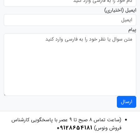
ایمیل
(اختیاری)
پیام
ارسال
(ساعت تماس 8 صبح تا 9 عصر با پاسخگویی کارشناس
09128654181
فروش ونوس)