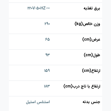
برق تغذیه
~-220V-50HZ
وزن خالص(kg)
290
عرض(cm)
65
طول(cm)
93
ارتفاع(cm)
159
ارتفاع با تاج درب(cm)
183
جنس بدنه
استنلس استیل