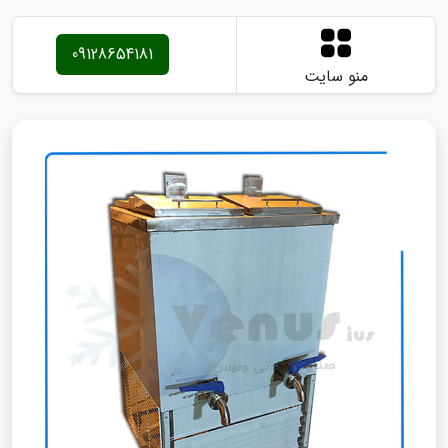
09128654181
منو سایت