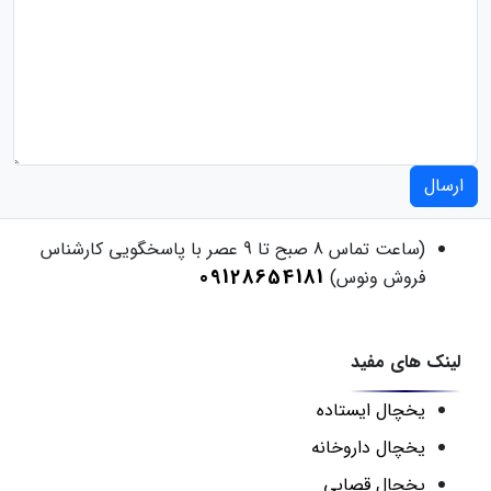
ارسال
(ساعت تماس 8 صبح تا 9 عصر با پاسخگویی کارشناس
09128654181
فروش ونوس)
لینک های مفید
یخچال ایستاده
یخچال داروخانه
یخچال قصابی