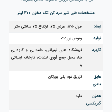
مشخصات فنی شیر سرد کن تک مخزن 300 لیتر
ابعاد
طول 135، عرض 75، ارتفاع 75 سانتی متر
تولید
ونوس برودت
کاربرد
فروشگاه های لبنیاتی، دامداری و گاوداری
ها، محل جمع آوری لبنیات، کارخانه لبنیاتی
و...
عایق
تزریق فوم پلی یورتان
بندی
همزن
دارد
گیربکسی