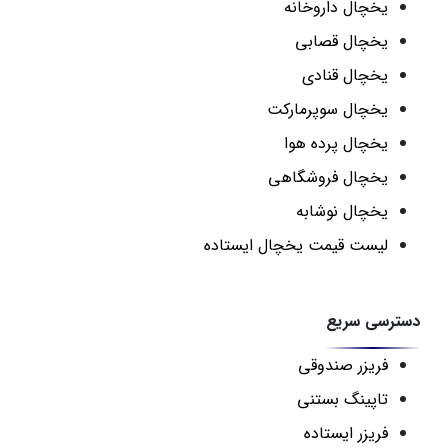
یخچال داروخانه
یخچال قصابی
یخچال قنادی
یخچال سوپرمارکت
یخچال پرده هوا
یخچال فروشگاهی
یخچال نوشابه
لیست قیمت یخچال ایستاده
دسترسی سریع
فریزر صندوقی
تاپینگ بستنی
فریزر ایستاده