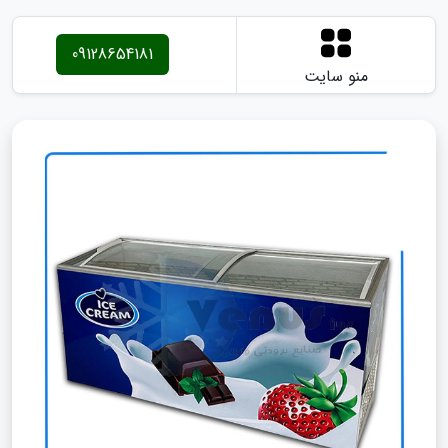
09128654181
منو سایت