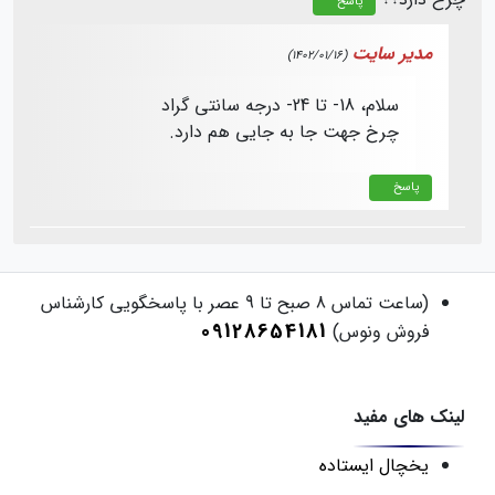
پاسخ
مدیر سایت
(1402/01/16)
سلام، 18- تا 24- درجه سانتی گراد
چرخ جهت جا به جایی هم دارد.
پاسخ
(ساعت تماس 8 صبح تا 9 عصر با پاسخگویی کارشناس
09128654181
فروش ونوس)
لینک های مفید
یخچال ایستاده