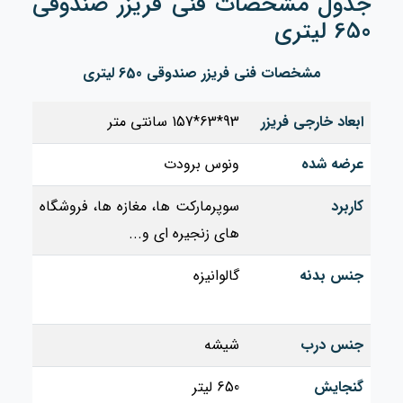
جدول مشخصات فنی فریزر صندوقی
650 لیتری
مشخصات فنی فریزر صندوقی 650 لیتری
ابعاد خارجی فریزر
93*63*157 سانتی متر
عرضه شده
ونوس برودت
کاربرد
سوپرمارکت ها، مغازه ها، فروشگاه
های زنجیره ای و...
جنس بدنه
گالوانیزه
جنس درب
شیشه
گنجایش
650 لیتر