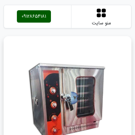
09128654181
منو سایت