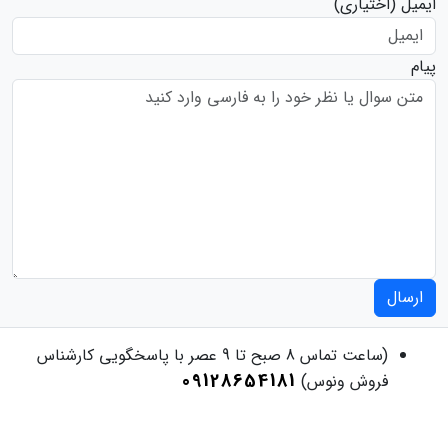
ایمیل
(اختیاری)
پیام
ارسال
(ساعت تماس 8 صبح تا 9 عصر با پاسخگویی کارشناس
09128654181
فروش ونوس)