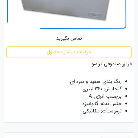
تماس بگیرید
جزئیات بیشتر محصول
فریزر صندوقی فراسو
رنگ بندی: سفید و نقره ای
گنجایش: 340 لیتری
برچسب انرژی: A
جنس بدنه: گالوانیزه
ترموستات: مکانیکی