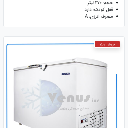
حجم: 270 لیتر
قفل کودک: دارد
مصرف انرژی: A