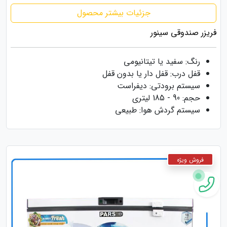
جزئیات بیشتر محصول
فریزر صندوقی سینور
رنگ: سفید یا تیتانیومی
قفل درب: قفل دار یا بدون قفل
سیستم برودتی: دیفراست
حجم: 90 - 185 لیتری
سیستم گردش هوا: طبیعی