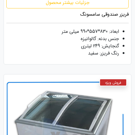
جزئیات بیشتر محصول
فریزر صندوقی سامسونگ
ابعاد: 830*557*990 میلی متر
جنس بدنه: گالوانیزه
گنجایش: 249 لیتری
رنگ فریزر: سفید