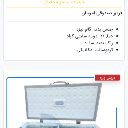
جزئیات بیشتر محصول
فریزر صندوقی امرسان
جنس بدنه: گالوانیزه
دما: 22- درجه سانتی گراد
رنگ بدنه: سفید
ترموستات: مکانیکی