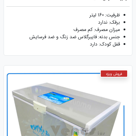
ظرفیت: 160 لیتر
برفک: ندارد
میزان مصرف: کم مصرف
جنس بدنه: فایبرگلاس ضد زنگ و ضد فرسایش
قفل کودک: دارد