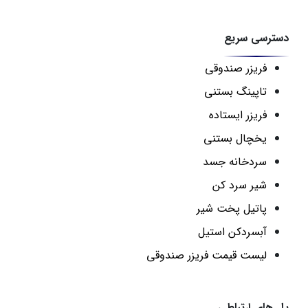
دسترسی سریع
فریزر صندوقی
تاپینگ بستنی
فریزر ایستاده
یخچال بستنی
سردخانه جسد
شیر سرد کن
پاتیل پخت شیر
آبسردکن استیل
لیست قیمت فریزر صندوقی
پل های ارتباطی