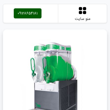
09128654181
منو سایت