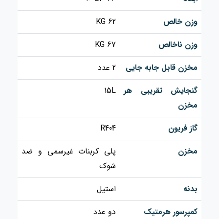
وزن خالص
KG 62
وزن ناخالص
KG 67
مخزن قابل جابه جایی
2 عدد
گنجایش تقریبی هر
15L
مخزن
گاز فریون
R404
مخزن
پلی کربنات غیرسمی و ضد
شوک
بدنه
استیل
کمپرسور هرمتیک
دو عدد