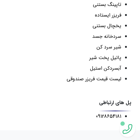
تاپینگ بستنی
فریزر ایستاده
یخچال بستنی
سردخانه جسد
شیر سرد کن
پاتیل پخت شیر
آبسردکن استیل
لیست قیمت فریزر صندوقی
پل های ارتباطی
09128654181