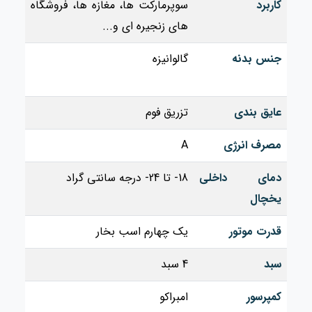
کاربرد
سوپرمارکت ها، مغازه ها، فروشگاه
های زنجیره ای و...
جنس بدنه
گالوانیزه
عایق بندی
تزریق فوم
مصرف انرژی
A
دمای داخلی
18- تا 24- درجه سانتی گراد
یخچال
قدرت موتور
یک چهارم اسب بخار
سبد
4 سبد
کمپرسور
امبراکو