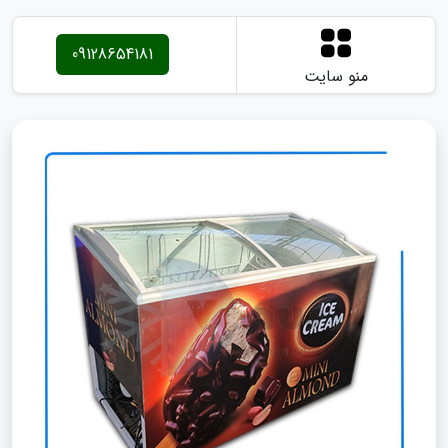
09128654181
منو سایت