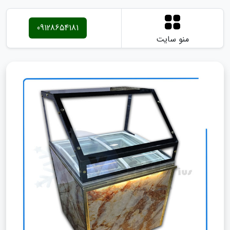
09128654181
منو سایت