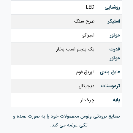
روشنایی
LED
استیکر
طرح سنگ
موتور
امبراکو
قدرت
یک پنجم اسب بخار
موتور
عایق بندی
تزریق فوم
ترموستات
دیجیتال
پایه
چرخدار
صنایع برودتی ونوس محصولات خود را به صورت عمده و
تکی عرضه می کند.