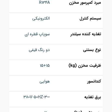
مبرد کمپرسور مخزن
R134A
سیستم کنترل
الکترونیکی
تغذیه کننده سیلندر
سوپاپ قطره ای
نوع بستنی
دو رنگ قیفی
ظرفیت مخزن (kg)
15+15
کندانسور
هوایی
برق تغذیه
~380V-50HZ-3