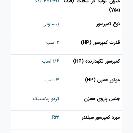
میزان تولید در ساعت (قیف
350-400 عدد
75g)
نوع کمپرسور
پیستونی
قدرت کمپرسور (HP)
2 اسب
کمپرسور نگهدارنده (HP)
1/6 اسب
موتور همزن (HP)
3 اسب
جنس پاروی همزن
ترمو پلاستیک
مبرد کمپرسور سیلندر
R22