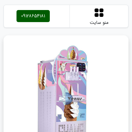
09128654181
منو سایت