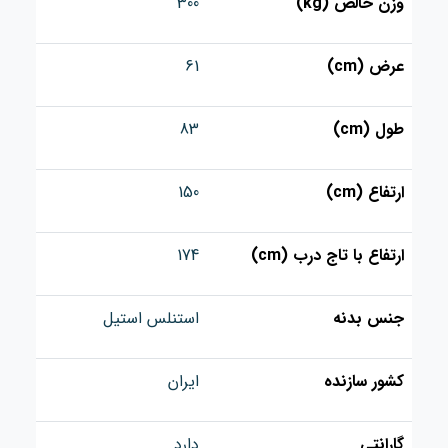
وزن خالص (kg)
300
عرض (cm)
61
طول (cm)
83
ارتفاع (cm)
150
ارتفاع با تاج درب (cm)
174
جنس بدنه
استنلس استیل
کشور سازنده
ایران
گارانتی
دارد