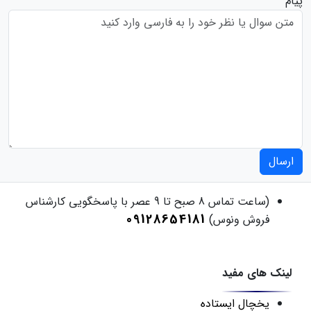
پیام
ارسال
(ساعت تماس 8 صبح تا 9 عصر با پاسخگویی کارشناس
09128654181
فروش ونوس)
لینک های مفید
یخچال ایستاده