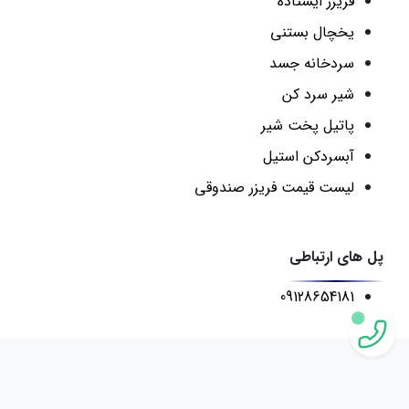
فریزر ایستاده
یخچال بستنی
سردخانه جسد
شیر سرد کن
پاتیل پخت شیر
آبسردکن استیل
لیست قیمت فریزر صندوقی
پل های ارتباطی
09128654181