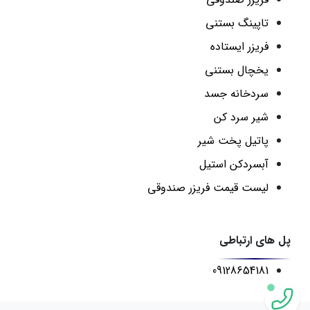
تاپینگ بستنی
فریزر ایستاده
یخچال بستنی
سردخانه جسد
شیر سرد کن
پاتیل پخت شیر
آبسردکن استیل
لیست قیمت فریزر صندوقی
پل های ارتباطی
09128654181