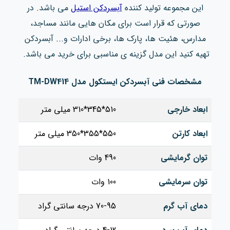
این مجموعه تولید کننده
آبسردکن استیل
می باشد. در
صورتی که قرار است برای مکان هایی مانند مساجد،
مدارس، هئیت ها، پارک ها، برخی ادارات و... آبسردکن
تهیه کنید این مدل گزینه ی مناسبی برای خرید می باشد.
مشخصات فنی آبسردکن ایستکول مدل TM-DW414
ابعاد خارجی
510*345*310 میلی متر
ابعاد کارتن
550*355*350 میلی متر
توان گرمایشی
490 وات
توان سرمایشی
100 وات
دمای آب گرم
70-95 درجه سانتی‌ گراد