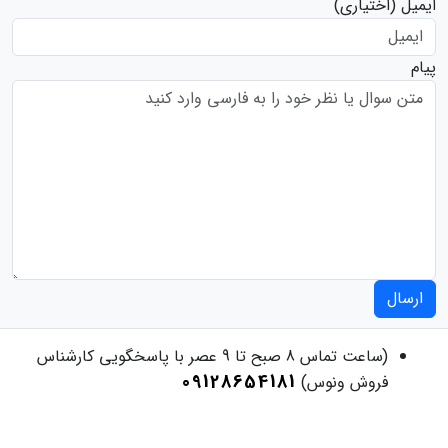
ایمیل
(اختیاری)
پیام
ارسال
(ساعت تماس 8 صبح تا 9 عصر با پاسخگویی کارشناس
09128654181
فروش ونوس)