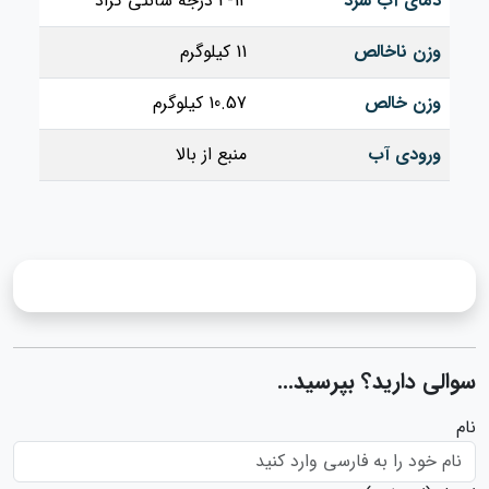
دمای آب سرد
4-12 درجه سانتی‌ گراد
وزن ناخالص
11 کیلوگرم
وزن خالص
10.57 کیلوگرم
ورودی آب
منبع از بالا
سوالی دارید؟ بپرسید...
نام