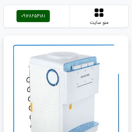
09128654181
منو سایت