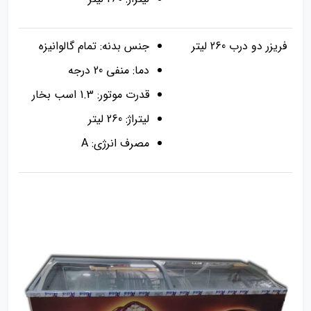
فریزر دو درب 260 لیتر
جنس بدنه: تمام گالوانیزه
دما: منفی 20 درجه
قدرت موتور: 1.3 اسب بخار
لیتراژ: 260 لیتر
مصرف انرژی: A