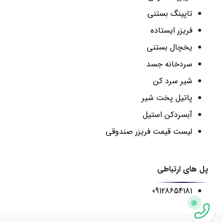
تاپینگ بستنی
فریزر ایستاده
یخچال بستنی
سردخانه جسد
شیر سرد کن
پاتیل پخت شیر
آبسردکن استیل
لیست قیمت فریزر صندوقی
پل های ارتباطی
09128654181