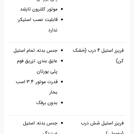
موتور: کلترون تایلند
قابلیت نصب استیکر:
ندارد
فریزر استیل 4 درب (خشک
جنس بدنه: تمام استیل
کن)
عایق بندی: تزریق فوم
پلی یورتان
قدرت موتور: 3.4 اسب
بخار
بدون برفک
فریزر استیل شش درب
جنس بدنه: استیل
(معمولی)
ضدزنگ